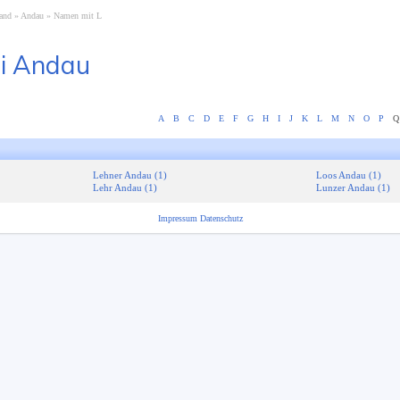
and
Andau
Namen mit L
i Andau
A
B
C
D
E
F
G
H
I
J
K
L
M
N
O
P
Q
Lehner Andau (1)
Loos Andau (1)
Lehr Andau (1)
Lunzer Andau (1)
Impressum
Datenschutz