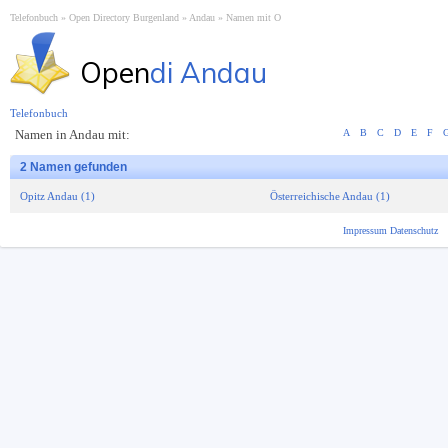
Telefonbuch
Open Directory Burgenland
Andau
Namen mit O
Open
di Andau
Telefonbuch
Namen in Andau mit:
A
B
C
D
E
F
2 Namen gefunden
Opitz Andau (1)
Österreichische Andau (1)
Impressum
Datenschutz