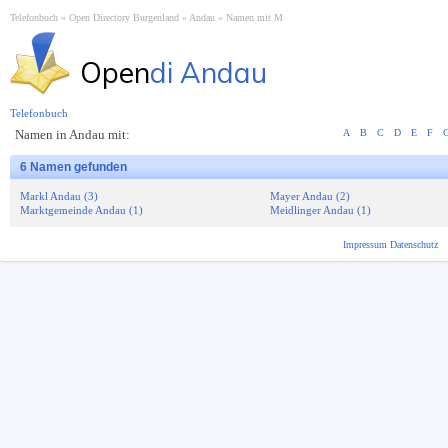
Telefonbuch
Open Directory Burgenland
Andau
Namen mit M
Open
di Andau
Telefonbuch
Namen in Andau mit:
A
B
C
D
E
F
6 Namen gefunden
Markl Andau (3)
Mayer Andau (2)
Marktgemeinde Andau (1)
Meidlinger Andau (1)
Impressum
Datenschutz