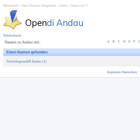
Telefonbuch
Open Directory Burgenland
Andau
Namen mit V
Open
di Andau
Telefonbuch
Namen in Andau mit:
A
B
C
D
E
F
Einen Namen gefunden
VertriebsgesmbH Andau (1)
Impressum
Datenschutz