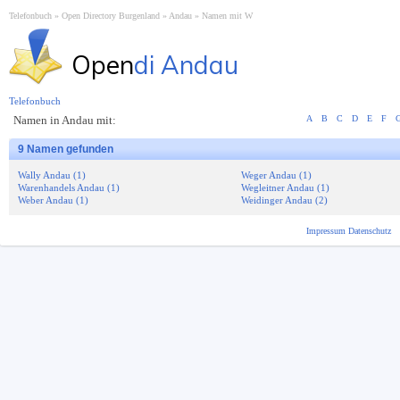
Telefonbuch
Open Directory Burgenland
Andau
Namen mit W
Open
di Andau
Telefonbuch
Namen in Andau mit:
A
B
C
D
E
F
9 Namen gefunden
Wally Andau (1)
Weger Andau (1)
Warenhandels Andau (1)
Wegleitner Andau (1)
Weber Andau (1)
Weidinger Andau (2)
Impressum
Datenschutz